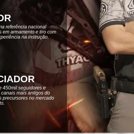
OR
a referência nacional
as em armamento e tiro com
periência na instrução.
CIADOR
 450mil seguidores e
s canais mais antigos do
s precursores no mercado
to.