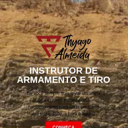
INSTRUTOR DE
ARMAMENTO E TIRO
Se você sempre quis levar um atleta
de alto nível, reconhecido
nacionalmente para fazer um curso
em sua cidade, a hora é agora!
CONHEÇA